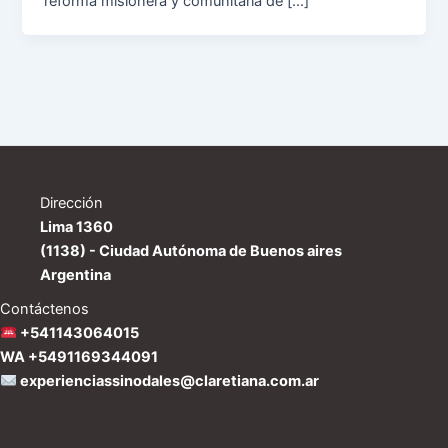
reforma misionera y comunitaria de […]
Dirección
Lima 1360
(1138) - Ciudad Autónoma de Buenos aires
Argentina
Contáctenos
+541143064015
WA +5491169344091
experienciassinodales@claretiana.com.ar